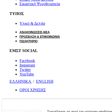
Εικαστική Ψυχοθεραπεία
ΤΥΠΟΣ
Υλικό & Δελτία
ΑΝΑΚΟΙΝΩΣΕΙΣ-ΝΕΑ
ΠΡΟΣΒΑΣΗ & ΕΠΙΚΟΙΝΩΝΙΑ
ΠΩΛΗΤΗΡΙΟ
ΕΜΣΤ SOCIAL
Facebook
Instagram
Twitter
YouTube
ΕΛΛΗΝΙΚΑ
/
ΕΝGLISH
ΟΡΟΙ ΧΡΗΣΗΣ
DEVELOPED BY:
POSTSCRIPTUM
Συνεχίζοντας σε αυτό τον ιστότοπο αποδέχε