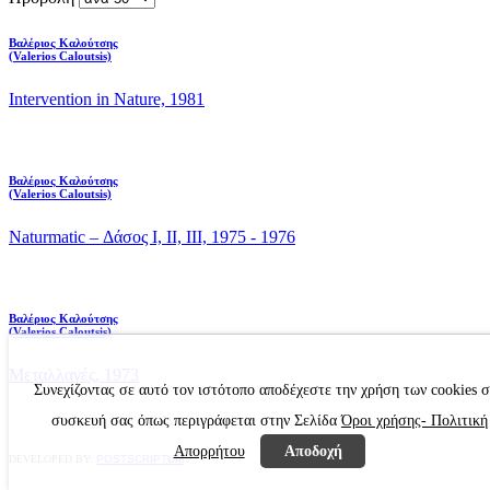
Βαλέριος Καλούτσης
(Valerios Caloutsis)
Intervention in Nature, 1981
Βαλέριος Καλούτσης
(Valerios Caloutsis)
Naturmatic – Δάσος Ι, ΙΙ, ΙΙΙ, 1975 - 1976
Βαλέριος Καλούτσης
(Valerios Caloutsis)
Μεταλλαγές, 1973
Συνεχίζοντας σε αυτό τον ιστότοπο αποδέχεστε την χρήση των cookies 
συσκευή σας όπως περιγράφεται στην Σελίδα
Όροι χρήσης- Πολιτική
Απορρήτου
Αποδοχή
DEVELOPED BY:
POSTSCRIPTUM