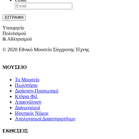
Υπουργείο
Πολιτισμού
& Αθλητισμού
© 2020 Εθνικό Μουσείο Σύγχρονης Τέχνης
ΜΟΥΣΕΙΟ
Το Μουσείο
Πωλητήριο
Διοίκηση-Προσωπικό
Κτήριο Φιξ
Απασχόληση
Διαγωνισμοί
Ιδρυτικός Νόμος
Απολογισμοί Δραστηριοτήτων
ΕΚΘΕΣΕΙΣ