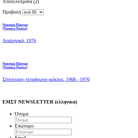
Αποτελέσματα (2)
Προβολή
Ναυσικά Πάστρα
(Nausica Pastra)
Αναλογικά, 1976
Ναυσικά Πάστρα
(Nausica Pastra)
Σύνεκτρον–τετράγωνο–κύκλος, 1968 - 1976
ΕΜΣΤ NEWSLETTER (ελληνικα)
Όνομα
Επώνυμο
Email