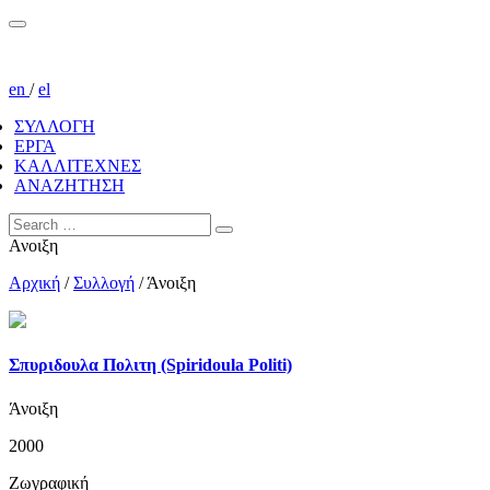
en
/
el
ΣΥΛΛΟΓΗ
ΕΡΓΑ
ΚΑΛΛΙΤΕΧΝΕΣ
ΑΝΑΖΗΤΗΣΗ
Ανοιξη
Αρχική
/
Συλλογή
/
Άνοιξη
Σπυριδουλα Πολιτη (Spiridoula Politi)
Άνοιξη
2000
Ζωγραφική