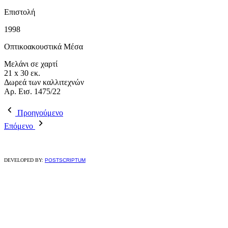
Επιστολή
1998
Οπτικοακουστικά Μέσα
Μελάνι σε χαρτί
21 x 30 εκ.
Δωρεά των καλλιτεχνών
Αρ. Εισ. 1475/22
Προηγούμενο
Επόμενο
DEVELOPED BY:
POSTSCRIPTUM