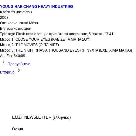
YOUNG-HAE CHANG HEAVY INDUSTRIES
Κλείσε τα μάτια σου
2008
Οπτικοακουστικά Μέσα
Βιντεοεγκατάσταση
Τρίπτυχο Flash animation, με πρωτότυπο σάουντρακ, διάρκεια: 17’41’’
Μέρος 1: CLOSE YOUR EYES (KΛΕΙΣΕ ΤΑ ΜΑΤΙΑ ΣΟΥ)
Μέρος 2: THE MOVIES (OI TAINIEΣ)
Μέρος 3: ΤΗΕ ΝΙGHT (HAS A THOUSAND EYES) (Η ΝΥΧΤΑ (ΕΧΕΙ ΧΙΛΙΑ ΜΑΤΙΑ))
Αρ. Εισ. 640/09
Προηγούμενο
Επόμενο
ΕΜΣΤ NEWSLETTER (ελληνικα)
Όνομα