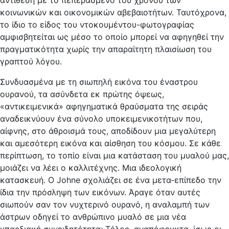
αντίθεση με το πεπερασμένο του χρόνου των
κοινωνικών και οικονομικών αβεβαιοτήτων. Ταυτόχρονα,
το ίδιο το είδος του ντοκουμέντου-φωτογραφίας
αμφισβητείται ως μέσο το οποίο μπορεί να αφηγηθεί την
πραγματικότητα χωρίς την απαραίτητη πλαισίωση του
γραπτού λόγου.
Συνδυασμένα με τη σιωπηλή εικόνα του έναστρου
ουρανού, τα ασύνδετα εκ πρώτης όψεως,
«αντικειμενικά» αφηγηματικά θραύσματα της σειράς
αναδεικνύουν ένα σύνολο υποκειμενικοτήτων που,
αίφνης, στο άθροισμά τους, αποδίδουν μια μεγαλύτερη
και αμεσότερη εικόνα και αίσθηση του κόσμου. Σε κάθε
περίπτωση, το τοπίο είναι μια κατάσταση του μυαλού μας,
μοιάζει να λέει ο καλλιτέχνης. Μια ιδεολογική
κατασκευή. Ο Johne σχολιάζει σε ένα μετα-επίπεδο την
ίδια την πρόσληψη των εικόνων. Άραγε όταν αυτές
σιωπούν σαν τον νυχτερινό ουρανό, η αναλαμπή των
άστρων οδηγεί το ανθρώπινο μυαλό σε μια νέα