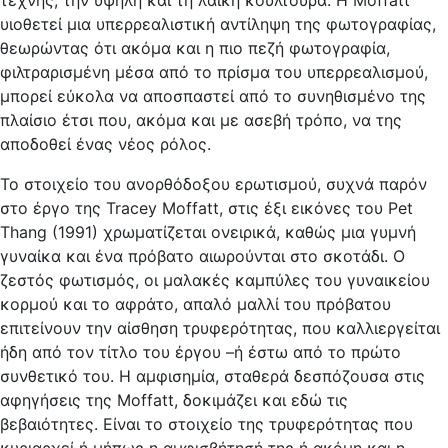
τέχνης, την υψηλή και τη λαϊκή κουλτούρα. Η Moffatt
υιοθετεί μια υπερρεαλιστική αντίληψη της φωτογραφίας,
θεωρώντας ότι ακόμα και η πιο πεζή φωτογραφία,
φιλτραρισμένη μέσα από το πρίσμα του υπερρεαλισμού,
μπορεί εύκολα να αποσπαστεί από το συνηθισμένο της
πλαίσιο έτσι που, ακόμα και με ασεβή τρόπο, να της
αποδοθεί ένας νέος ρόλος.
Το στοιχείο του ανορθόδοξου ερωτισμού, συχνά παρόν
στο έργο της Tracey Moffatt, στις έξι εικόνες του Pet
Thang (1991) χρωματίζεται ονειρικά, καθώς μια γυμνή
γυναίκα και ένα πρόβατο αιωρούνται στο σκοτάδι. Ο
ζεστός φωτισμός, οι μαλακές καμπύλες του γυναικείου
κορμού και το αφράτο, απαλό μαλλί του πρόβατου
επιτείνουν την αίσθηση τρυφερότητας, που καλλιεργείται
ήδη από τον τίτλο του έργου –ή έστω από το πρώτο
συνθετικό του. Η αμφισημία, σταθερά δεσπόζουσα στις
αφηγήσεις της Moffatt, δοκιμάζει και εδώ τις
βεβαιότητες. Είναι το στοιχείο της τρυφερότητας που