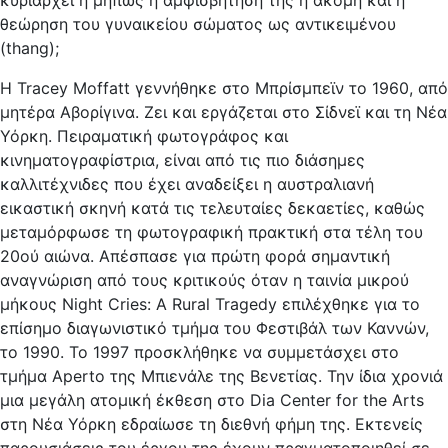
κυριαρχεί ή μήπως η αμφισβήτησή της ή ακόμη και η
θεώρηση του γυναικείου σώματος ως αντικειμένου
(thang);
Η Tracey Moffatt γεννήθηκε στο Μπρίσμπεϊν το 1960, από
μητέρα Αβορίγινα. Ζει και εργάζεται στο Σίδνεϊ και τη Νέα
Υόρκη. Πειραματική φωτογράφος και
κινηματογραφίστρια, είναι από τις πιο διάσημες
καλλιτέχνιδες που έχει αναδείξει η αυστραλιανή
εικαστική σκηνή κατά τις τελευταίες δεκαετίες, καθώς
μεταμόρφωσε τη φωτογραφική πρακτική στα τέλη του
20ού αιώνα. Απέσπασε για πρώτη φορά σημαντική
αναγνώριση από τους κριτικούς όταν η ταινία μικρού
μήκους Night Cries: A Rural Tragedy επιλέχθηκε για το
επίσημο διαγωνιστικό τμήμα του Φεστιβάλ των Καννών,
το 1990. Το 1997 προσκλήθηκε να συμμετάσχει στο
τμήμα Aperto της Μπιενάλε της Βενετίας. Την ίδια χρονιά
μια μεγάλη ατομική έκθεση στο Dia Center for the Arts
στη Νέα Υόρκη εδραίωσε τη διεθνή φήμη της. Εκτενείς