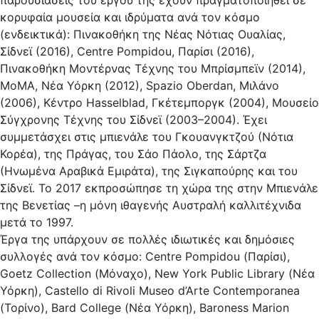
παρουσιάσεις του έργου της έχουν πραγματοποιηθεί σε
κορυφαία μουσεία και ιδρύματα ανά τον κόσμο
(ενδεικτικά): Πινακοθήκη της Νέας Νότιας Ουαλίας,
Σίδνεϊ (2016), Centre Pompidou, Παρίσι (2016),
Πινακοθήκη Μοντέρνας Τέχνης του Μπρίσμπεϊν (2014),
MoMA, Νέα Υόρκη (2012), Spazio Oberdan, Μιλάνο
(2006), Κέντρο Hasselblad, Γκέτεμποργκ (2004), Μουσείο
Σύγχρονης Τέχνης του Σίδνεϊ (2003–2004). Έχει
συμμετάσχει στις μπιενάλε του Γκουανγκτζού (Νότια
Κορέα), της Πράγας, του Σάο Πάολο, της Σάρτζα
(Ηνωμένα Αραβικά Εμιράτα), της Σιγκαπούρης και του
Σίδνεϊ. Το 2017 εκπροσώπησε τη χώρα της στην Μπιενάλε
της Βενετίας –η μόνη ιθαγενής Αυστραλή καλλιτέχνιδα
μετά το 1997.
Έργα της υπάρχουν σε πολλές ιδιωτικές και δημόσιες
συλλογές ανά τον κόσμο: Centre Pompidou (Παρίσι),
Goetz Collection (Μόναχο), New York Public Library (Νέα
Υόρκη), Castello di Rivoli Museo d’Arte Contemporanea
(Τορίνο), Bard College (Νέα Υόρκη), Baroness Marion