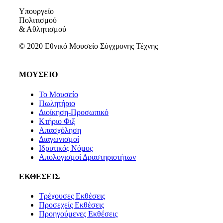
Υπουργείο
Πολιτισμού
& Αθλητισμού
© 2020 Εθνικό Μουσείο Σύγχρονης Τέχνης
ΜΟΥΣΕΙΟ
Το Μουσείο
Πωλητήριο
Διοίκηση-Προσωπικό
Κτήριο Φιξ
Απασχόληση
Διαγωνισμοί
Ιδρυτικός Νόμος
Απολογισμοί Δραστηριοτήτων
ΕΚΘΕΣΕΙΣ
Τρέχουσες Εκθέσεις
Προσεχείς Εκθέσεις
Προηγούμενες Εκθέσεις