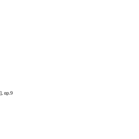
, αρ.9