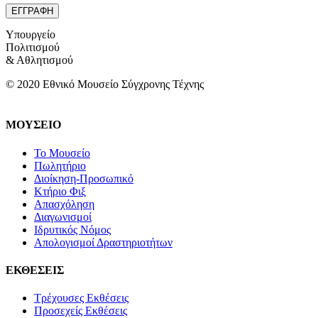
Υπουργείο
Πολιτισμού
& Αθλητισμού
© 2020 Εθνικό Μουσείο Σύγχρονης Τέχνης
ΜΟΥΣΕΙΟ
Το Μουσείο
Πωλητήριο
Διοίκηση-Προσωπικό
Κτήριο Φιξ
Απασχόληση
Διαγωνισμοί
Ιδρυτικός Νόμος
Απολογισμοί Δραστηριοτήτων
ΕΚΘΕΣΕΙΣ
Τρέχουσες Εκθέσεις
Προσεχείς Εκθέσεις