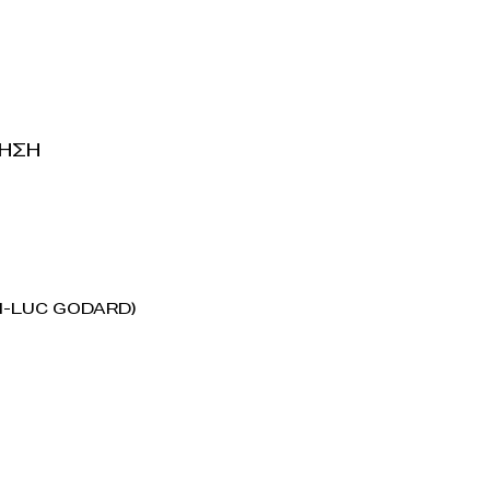
ΗΣΗ
n-Luc Godard)