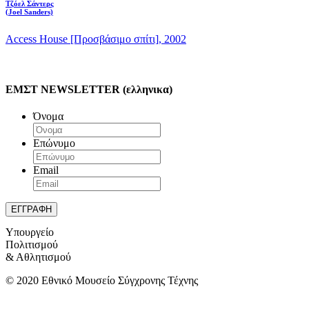
Τζόελ Σάντερς
(Joel Sanders)
Access House [Προσβάσιμο σπίτι], 2002
ΕΜΣΤ NEWSLETTER (ελληνικα)
Όνομα
Επώνυμο
Email
Υπουργείο
Πολιτισμού
& Αθλητισμού
© 2020 Εθνικό Μουσείο Σύγχρονης Τέχνης