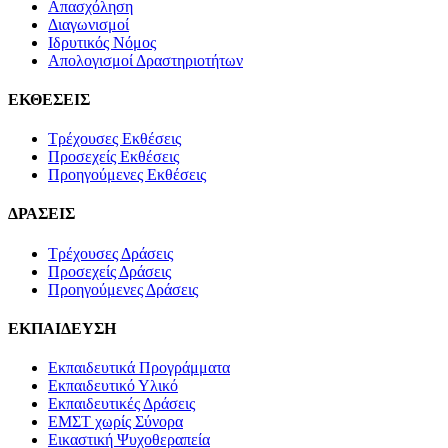
Απασχόληση
Διαγωνισμοί
Ιδρυτικός Νόμος
Απολογισμοί Δραστηριοτήτων
ΕΚΘΕΣΕΙΣ
Τρέχουσες Εκθέσεις
Προσεχείς Εκθέσεις
Προηγούμενες Εκθέσεις
ΔΡΑΣΕΙΣ
Τρέχουσες Δράσεις
Προσεχείς Δράσεις
Προηγούμενες Δράσεις
ΕΚΠΑΙΔΕΥΣΗ
Εκπαιδευτικά Προγράμματα
Εκπαιδευτικό Υλικό
Εκπαιδευτικές Δράσεις
ΕΜΣΤ χωρίς Σύνορα
Εικαστική Ψυχοθεραπεία