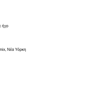
ε ήχο
rmix, Νέα Υόρκη