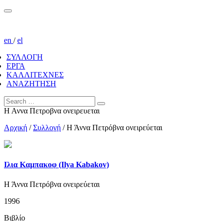
en
/
el
ΣΥΛΛΟΓΗ
ΕΡΓΑ
ΚΑΛΛΙΤΕΧΝΕΣ
ΑΝΑΖΗΤΗΣΗ
Η Αννα Πετροβνα ονειρευεται
Αρχική
/
Συλλογή
/
Η Άννα Πετρόβνα ονειρεύεται
Ιλια Καμπακοφ (Ilya Kabakov)
Η Άννα Πετρόβνα ονειρεύεται
1996
Βιβλίο