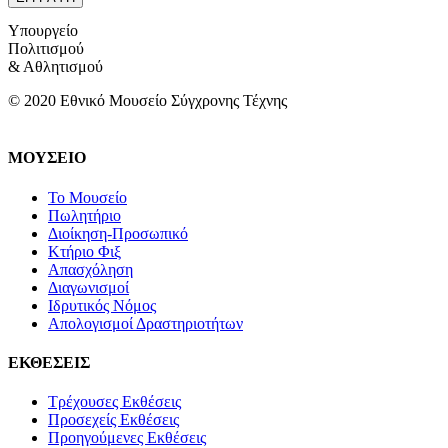
Υπουργείο
Πολιτισμού
& Αθλητισμού
© 2020 Εθνικό Μουσείο Σύγχρονης Τέχνης
ΜΟΥΣΕΙΟ
Το Μουσείο
Πωλητήριο
Διοίκηση-Προσωπικό
Κτήριο Φιξ
Απασχόληση
Διαγωνισμοί
Ιδρυτικός Νόμος
Απολογισμοί Δραστηριοτήτων
ΕΚΘΕΣΕΙΣ
Τρέχουσες Εκθέσεις
Προσεχείς Εκθέσεις
Προηγούμενες Εκθέσεις