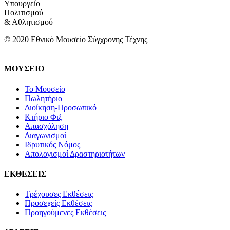
Υπουργείο
Πολιτισμού
& Αθλητισμού
© 2020 Εθνικό Μουσείο Σύγχρονης Τέχνης
ΜΟΥΣΕΙΟ
Το Μουσείο
Πωλητήριο
Διοίκηση-Προσωπικό
Κτήριο Φιξ
Απασχόληση
Διαγωνισμοί
Ιδρυτικός Νόμος
Απολογισμοί Δραστηριοτήτων
ΕΚΘΕΣΕΙΣ
Τρέχουσες Εκθέσεις
Προσεχείς Εκθέσεις
Προηγούμενες Εκθέσεις