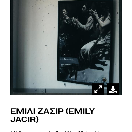
Εμιλι Ζασιρ (Emily
Jacir)