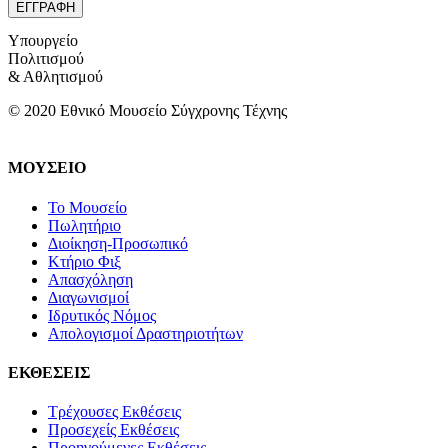
Υπουργείο
Πολιτισμού
& Αθλητισμού
© 2020 Εθνικό Μουσείο Σύγχρονης Τέχνης
ΜΟΥΣΕΙΟ
Το Μουσείο
Πωλητήριο
Διοίκηση-Προσωπικό
Κτήριο Φιξ
Απασχόληση
Διαγωνισμοί
Ιδρυτικός Νόμος
Απολογισμοί Δραστηριοτήτων
ΕΚΘΕΣΕΙΣ
Τρέχουσες Εκθέσεις
Προσεχείς Εκθέσεις
Προηγούμενες Εκθέσεις