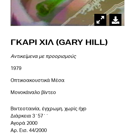
Γκαρι Χιλ (Gary Hill)
Aντικείμενα με προορισμούς
1979
Οπτικοακουστικά Μέσα
Μονοκάναλο βίντεο
Βιντεοταινία, έγχρωμη, χωρίς ήχο
Διάρκεια 3΄57΄΄
Αγορά 2000
Αρ. Εισ. 44/2000