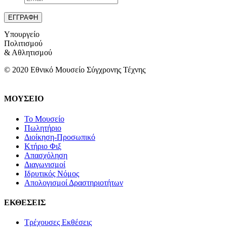
Υπουργείο
Πολιτισμού
& Αθλητισμού
© 2020 Εθνικό Μουσείο Σύγχρονης Τέχνης
ΜΟΥΣΕΙΟ
Το Μουσείο
Πωλητήριο
Διοίκηση-Προσωπικό
Κτήριο Φιξ
Απασχόληση
Διαγωνισμοί
Ιδρυτικός Νόμος
Απολογισμοί Δραστηριοτήτων
ΕΚΘΕΣΕΙΣ
Τρέχουσες Εκθέσεις