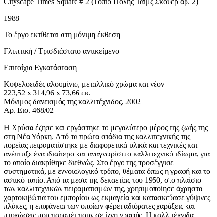
Cityscape Times Square # 2 (Τοπίο Πόλης Τάιμς Σκουέρ αρ. 2)
1988
Το έργο εκτίθεται στη μόνιμη έκθεση
Γλυπτική / Τρισδιάστατο αντικείμενο
Επιτοίχια Εγκατάσταση
Κυψελοειδές αλουμίνιο, μεταλλικό χρώμα και νέον
223,52 x 314,96 x 73,66 εκ.
Μόνιμος δανεισμός της καλλιτέχνιδος, 2002
Aρ. Εισ. 468/02
Η Χρύσα έζησε και εργάστηκε το μεγαλύτερο μέρος της ζωής της
στη Νέα Υόρκη. Από τα πρώτα στάδια της καλλιτεχνικής της
πορείας πειραματίστηκε με διαφορετικά υλικά και τεχνικές και
ανέπτυξε ένα ιδιαίτερο και αναγνωρίσιμο καλλιτεχνικό ιδίωμα, για
το οποίο διακρίθηκε διεθνώς. Στο έργο της προσέγγισε
συστηματικά, με εννοιολογικό τρόπο, θέματα όπως η γραφή και το
αστικό τοπίο. Από τα μέσα της δεκαετίας του 1950, στο πλαίσιο
των καλλιτεχνικών πειραματισμών της, χρησιμοποίησε άχρηστα
χαρτοκιβώτια του εμπορίου ως εκμαγεία και κατασκεύασε γύψινες
πλάκες, η επιφάνεια των οποίων φέρει αδιόρατες χαράξεις και
πτυχώσεις που παραπέμπουν σε ίχνη γραφής. Η καλλιτέχνιδα