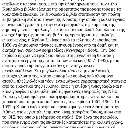
απέδωσε στα έργα αυτά, μετά την ολοκλήρωσή τους, τον τίτλο
Κυκλαδικά βιβλία εξαιτίας της ομοιότητας της μορφής τους με τα
κυκλαδικά ειδώλια. Τα
Κυκλαδικά βιβλία
αποτέλεσαν την πρώτη
εμβληματική ενότητα έργων της Χρύσας, την οποία η καλλιτέχνιδα
επαναπροσέγγισε σε μεταγενέστερες φάσεις της καριέρας της,
δημιουργώντας παραλλαγές με διαφορετικά υλικά. Στο πλαίσιο της
ενασχόλησής της με τα σύμβολα της γραπτής και της μαζικής
επικοινωνίας, η Χρύσα ξεκίνησε από τα τέλη της δεκαετίας του
1950 να δημιουργεί πίνακες εμπνευσμένους από τη δομή και τη
διάταξη των σελίδων εφημερίδας
(Newspaper Book)
. Την ίδια
περίοδο άρχισε να εργάζεται πάνω στη μεγαλύτερη θεματική
ενότητα του έργου της, τα τοπία των πόλεων (1957–1995), μέσα
από την οποία προσέγγισε εικόνες των σύγχρονων
μεγαλουπόλεων. Στα μεγάλων διαστάσεων, μινιμαλιστικά,
επίτοιχα γλυπτά της, κατασκευασμένα κυρίως από αλουμίνιο,
ατσάλι, πλεξιγκλάς και νέον, ενσωμάτωσε χαρακτηριστικά στοιχεία
από το εικαστικό της λεξιλόγιο, όπως η κινέζικη τυπογραφία και η
καλλιγραφία. Γοητευμένη από τις φωτεινές επιγραφές της Νέας
Υόρκης, αξιοποίησε για πρώτη φορά λαμπτήρες νέον, υλικό που
χαρακτήρισε το μετέπειτα έργο της, την περίοδο 1961–1962. Το
1992 η Χρύσα επέστρεψε και εργάστηκε για ένα διάστημα στην
Αθήνα, στον εγκαταλελειμμένο κινηματογράφο Όασις, πίσω από
το ΦΙΞ, τον οποίο μετέτρεψε σε ατελιέ. Στα έργα της περιόδου,
που συγκεντρώνουν τις εικαστικές κατακτήσεις της καλλιτέχνιδας,
οι φόρμες αυτονομούνται αγγίζοντας την αφηρημένη γλυπτική.