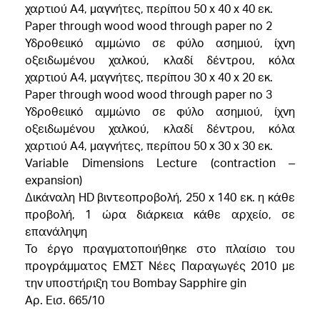
χαρτιού Α4, μαγνήτες, περίπου 50 x 40 x 40 εκ.
Paper through wood wood through paper no 2
Υδροθειικό αμμώνιο σε φύλο ασημιού, ίχνη
οξειδωμένου χαλκού, κλαδί δέντρου, κόλα
χαρτιού Α4, μαγνήτες, περίπου 30 x 40 x 20 εκ.
Paper through wood wood through paper no 3
Υδροθειικό αμμώνιο σε φύλο ασημιού, ίχνη
οξειδωμένου χαλκού, κλαδί δέντρου, κόλα
χαρτιού Α4, μαγνήτες, περίπου 50 x 30 x 30 εκ.
Variable Dimensions Lecture (contraction –
expansion)
Δικάναλη ΗD βιντεοπροβολή, 250 x 140 εκ. η κάθε
προβολή, 1 ώρα διάρκεια κάθε αρχείο, σε
επανάληψη
To έργο πραγματοποιήθηκε στο πλαίσιο του
προγράμματος ΕΜΣΤ Νέες Παραγωγές 2010 με
την υποστήριξη του Bombay Sapphire gin
Αρ. Εισ. 665/10