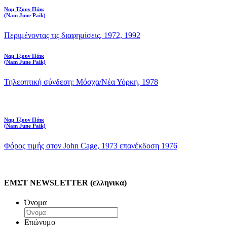
Ναμ Τζουν Πάικ
(Nam June Paik)
Περιμένοντας τις διαφημίσεις, 1972, 1992
Ναμ Τζουν Πάικ
(Nam June Paik)
Τηλεοπτική σύνδεση: Μόσχα/Νέα Υόρκη, 1978
Ναμ Τζουν Πάικ
(Nam June Paik)
Φόρος τιμής στον John Cage, 1973 επανέκδοση 1976
ΕΜΣΤ NEWSLETTER (ελληνικα)
Όνομα
Επώνυμο