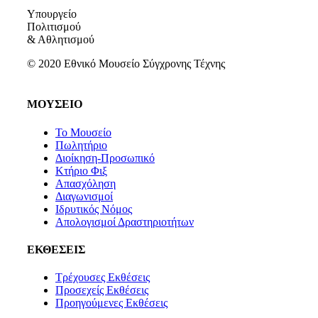
Υπουργείο
Πολιτισμού
& Αθλητισμού
© 2020 Εθνικό Μουσείο Σύγχρονης Τέχνης
ΜΟΥΣΕΙΟ
Το Μουσείο
Πωλητήριο
Διοίκηση-Προσωπικό
Κτήριο Φιξ
Απασχόληση
Διαγωνισμοί
Ιδρυτικός Νόμος
Απολογισμοί Δραστηριοτήτων
ΕΚΘΕΣΕΙΣ
Τρέχουσες Εκθέσεις
Προσεχείς Εκθέσεις
Προηγούμενες Εκθέσεις