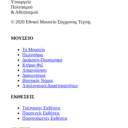
Υπουργείο
Πολιτισμού
& Αθλητισμού
© 2020 Εθνικό Μουσείο Σύγχρονης Τέχνης
ΜΟΥΣΕΙΟ
Το Μουσείο
Πωλητήριο
Διοίκηση-Προσωπικό
Κτήριο Φιξ
Απασχόληση
Διαγωνισμοί
Ιδρυτικός Νόμος
Απολογισμοί Δραστηριοτήτων
ΕΚΘΕΣΕΙΣ
Τρέχουσες Εκθέσεις
Προσεχείς Εκθέσεις
Προηγούμενες Εκθέσεις