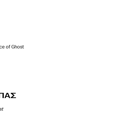
ce of Ghost
πας
st