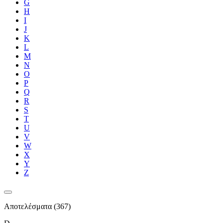
G
H
I
J
K
L
M
N
O
P
Q
R
S
T
U
V
W
X
Y
Z
Αποτελέσματα (367)