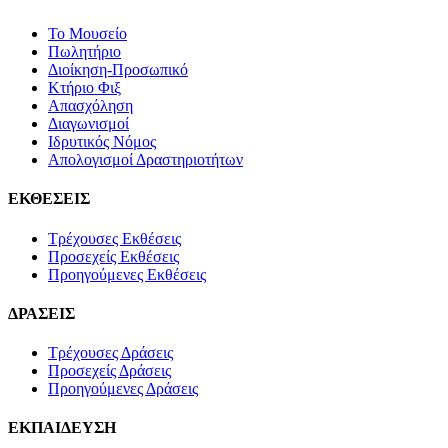
Το Μουσείο
Πωλητήριο
Διοίκηση-Προσωπικό
Κτήριο Φιξ
Απασχόληση
Διαγωνισμοί
Ιδρυτικός Νόμος
Απολογισμοί Δραστηριοτήτων
ΕΚΘΕΣΕΙΣ
Τρέχουσες Εκθέσεις
Προσεχείς Εκθέσεις
Προηγούμενες Εκθέσεις
ΔΡΑΣΕΙΣ
Τρέχουσες Δράσεις
Προσεχείς Δράσεις
Προηγούμενες Δράσεις
ΕΚΠΑΙΔΕΥΣΗ