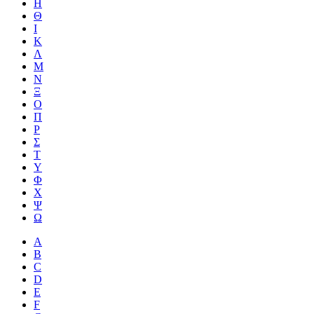
Η
Θ
Ι
Κ
Λ
Μ
Ν
Ξ
Ο
Π
Ρ
Σ
Τ
Υ
Φ
Χ
Ψ
Ω
A
B
C
D
E
F