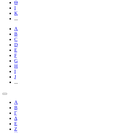
Θ
Ι
Κ
...
A
B
C
D
E
F
G
H
I
J
...
Α
Β
Γ
Δ
Ε
Ζ