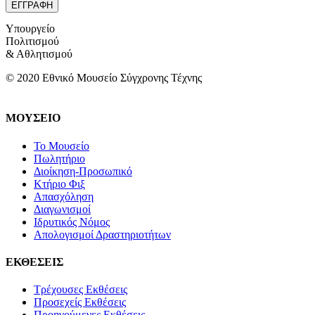
Υπουργείο
Πολιτισμού
& Αθλητισμού
© 2020 Εθνικό Μουσείο Σύγχρονης Τέχνης
ΜΟΥΣΕΙΟ
Το Μουσείο
Πωλητήριο
Διοίκηση-Προσωπικό
Κτήριο Φιξ
Απασχόληση
Διαγωνισμοί
Ιδρυτικός Νόμος
Απολογισμοί Δραστηριοτήτων
ΕΚΘΕΣΕΙΣ
Τρέχουσες Εκθέσεις
Προσεχείς Εκθέσεις
Προηγούμενες Εκθέσεις