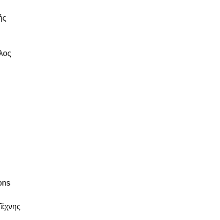
ής
λος
ons
Τέχνης