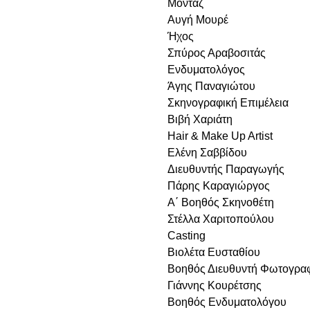
Μοντάζ
Αυγή Μουρέ
Ήχος
Σπύρος Αραβοσιτάς
Ενδυματολόγος
Άγης Παναγιώτου
Σκηνογραφική Επιμέλεια
Βιβή Xαριάτη
Hair & Make Up Artist
Ελένη Σαββίδου
Διευθυντής Παραγωγής
Πάρης Καραγιώργος
Α΄ Βοηθός Σκηνοθέτη
Στέλλα Χαριτοπούλου
Casting
Βιολέτα Ευσταθίου
Βοηθός Διευθυντή Φωτογρα
Γιάννης Κουρέτσης
Βοηθός Ενδυματολόγου