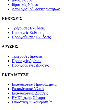
Διαγωνισμοί
Ιδρυτικός Νόμος
Απολογισμοί Δραστηριοτήτων
ΕΚΘΕΣΕΙΣ
Τρέχουσες Εκθέσεις
Προσεχείς Εκθέσεις
Προηγούμενες Εκθέσεις
ΔΡΑΣΕΙΣ
Τρέχουσες Δράσεις
Προσεχείς Δράσεις
Προηγούμενες Δράσεις
ΕΚΠΑΙΔΕΥΣΗ
Εκπαιδευτικά Προγράμματα
Εκπαιδευτικό Υλικό
Εκπαιδευτικές Δράσεις
ΕΜΣΤ χωρίς Σύνορα
Εικαστική Ψυχοθεραπεία