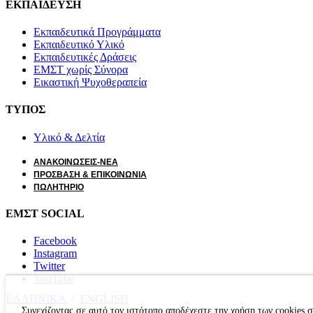
ΕΚΠΑΙΔΕΥΣΗ
Εκπαιδευτικά Προγράμματα
Εκπαιδευτικό Υλικό
Εκπαιδευτικές Δράσεις
ΕΜΣΤ χωρίς Σύνορα
Εικαστική Ψυχοθεραπεία
ΤΥΠΟΣ
Υλικό & Δελτία
ΑΝΑΚΟΙΝΩΣΕΙΣ-ΝΕΑ
ΠΡΟΣΒΑΣΗ & ΕΠΙΚΟΙΝΩΝΙΑ
ΠΩΛΗΤΗΡΙΟ
ΕΜΣΤ SOCIAL
Facebook
Instagram
Twitter
YouTube
ΕΛΛΗΝΙΚΑ
/
ΕΝGLISH
Συνεχίζοντας σε αυτό τον ιστότοπο αποδέχεστε την χρήση των cookies 