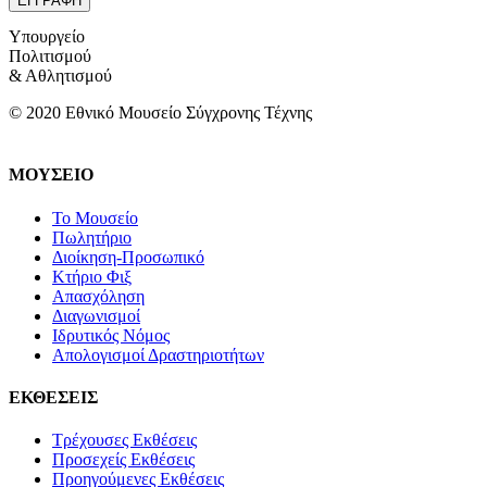
Υπουργείο
Πολιτισμού
& Αθλητισμού
© 2020 Εθνικό Μουσείο Σύγχρονης Τέχνης
ΜΟΥΣΕΙΟ
Το Μουσείο
Πωλητήριο
Διοίκηση-Προσωπικό
Κτήριο Φιξ
Απασχόληση
Διαγωνισμοί
Ιδρυτικός Νόμος
Απολογισμοί Δραστηριοτήτων
ΕΚΘΕΣΕΙΣ
Τρέχουσες Εκθέσεις
Προσεχείς Εκθέσεις
Προηγούμενες Εκθέσεις