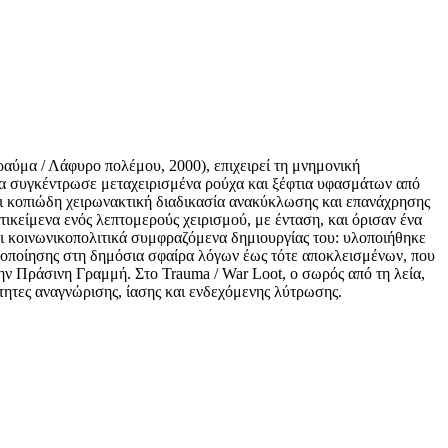
ραύμα / Λάφυρο πολέμου, 2000), επιχειρεί τη μνημονική
ιδα συγκέντρωσε μεταχειρισμένα ρούχα και ξέφτια υφασμάτων από
και κοπιώδη χειρωνακτική διαδικασία ανακύκλωσης και επανάχρησης
τικείμενα ενός λεπτομερούς χειρισμού, με ένταση, και όρισαν ένα
αι κοινωνικοπολιτικά συμφραζόμενα δημιουργίας του: υλοποιήθηκε
ργοποίησης στη δημόσια σφαίρα λόγων έως τότε αποκλεισμένων, που
ην Πράσινη Γραμμή. Στο Trauma / War Loot, ο σωρός από τη λεία,
τητες αναγνώρισης, ίασης και ενδεχόμενης λύτρωσης.