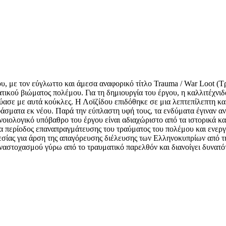
υ, με τον εύγλωττο και άμεσα αναφορικό τίτλο Trauma / War Loot (Τ
τικού βιώματος πολέμου. Για τη δημιουργία του έργου, η καλλιτέχν
κεύασε με αυτά κούκλες. Η Λοϊζίδου επιδόθηκε σε μια λεπτεπίλεπτη 
φάσματα εκ νέου. Παρά την εύπλαστη υφή τους, τα ενδύματα έγιναν αν
ννοιολογικό υπόβαθρο του έργου είναι αδιαχώριστο από τα ιστορικά κ
μια περίοδος επαναπραγμάτευσης του τραύματος του πολέμου και ενε
εσίας για άρση της απαγόρευσης διέλευσης των Ελληνοκυπρίων από τ
αναστοχασμού γύρω από το τραυματικό παρελθόν και διανοίγει δυνατό