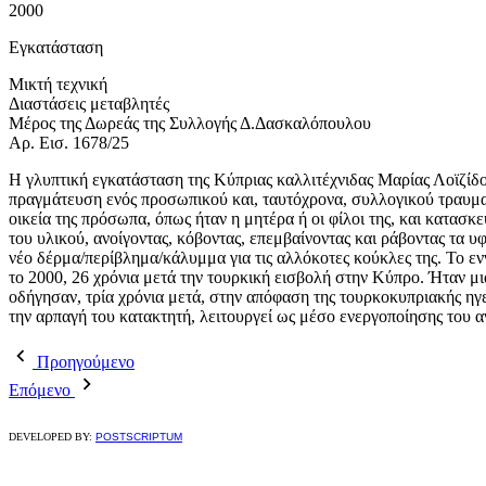
2000
Εγκατάσταση
Μικτή τεχνική
Διαστάσεις μεταβλητές
Μέρος της Δωρεάς της Συλλογής Δ.Δασκαλόπουλου
Αρ. Εισ. 1678/25
H γλυπτική εγκατάσταση της Κύπριας καλλιτέχνιδας Μαρίας Λοϊζίδο
πραγμάτευση ενός προσωπικού και, ταυτόχρονα, συλλογικού τραυμα
οικεία της πρόσωπα, όπως ήταν η μητέρα ή οι φίλοι της, και κατασ
του υλικού, ανοίγοντας, κόβοντας, επεμβαίνοντας και ράβοντας τα υ
νέο δέρμα/περίβλημα/κάλυμμα για τις αλλόκοτες κούκλες της. Το ε
το 2000, 26 χρόνια μετά την τουρκική εισβολή στην Κύπρο. Ήταν 
οδήγησαν, τρία χρόνια μετά, στην απόφαση της τουρκοκυπριακής ηγ
την αρπαγή του κατακτητή, λειτουργεί ως μέσο ενεργοποίησης του 
Προηγούμενο
Επόμενο
DEVELOPED BY:
POSTSCRIPTUM